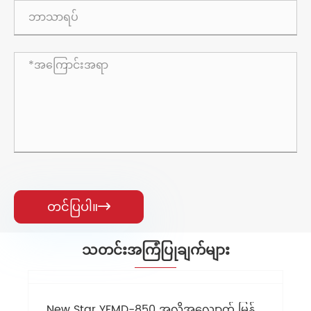
တင်ပြပါ။

သတင်းအကြံပြုချက်များ
New Star YFMD-850 အလိုအလျောက် မြန်