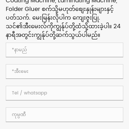
Coating Machine, Laminating Machine,
Folder Gluer စက်သို့မဟုတ်စျေးနှုန်းများနှင့်
ပတ်သက်. မေးမြန်းလိုပါက ကျေးဇူးပြု.
သင်၏အီးမေးလ်ကိုကျွန်ုပ်တို့ထံသို့ထားခဲ့ပါ။ 24
နာရီအတွင်းကျွန်ုပ်တို့ဆက်သွယ်ပါမည်။