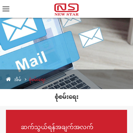
အိမ်
စုံစမ်းရေး
စုံစမ်းရေး
ဆက်သွယ်ရန်အချက်အလက်