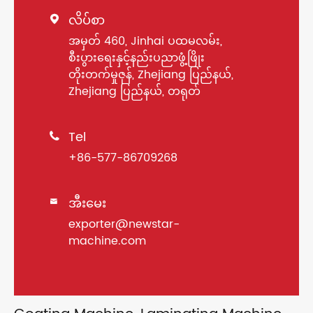
လိပ်စာ

အမှတ် 460, Jinhai ပထမလမ်း,
စီးပွားရေးနှင့်နည်းပညာဖွံ့ဖြိုး
တိုးတက်မှုဇုန်, Zhejiang ပြည်နယ်,
Zhejiang ပြည်နယ်, တရုတ်
Tel

+86-577-86709268
အီးမေး

exporter@newstar-
machine.com