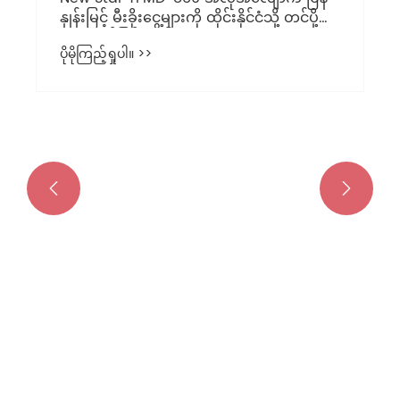
နှုန်းမြင့် မီးခိုးငွေ့များကို ထိုင်းနိုင်ငံသို့ တင်ပို့
တော့မည်ဖြစ်သည်။
ပိုမိုကြည့်ရှုပါ။ >>

