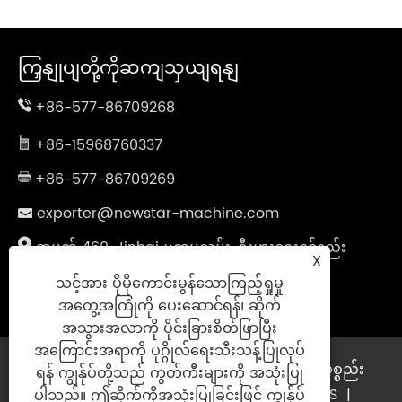
ကြှနျုပျတို့ကိုဆကျသှယျရနျ
+86-577-86709268
+86-15968760337
+86-577-86709269
exporter@newstar-machine.com
အမှတ် 460, Jinhai ပထမလမ်း, စီးပွားရေးနှင့်နည်း
X
ပညာဖွံ့ဖြိုးတိုးတက်မှုဇုန်, Zhejiang ပြည်နယ်,
သင့်အား ပိုမိုကောင်းမွန်သောကြည့်ရှုမှု
Zhejiang ပြည်နယ်, တရုတ်
အတွေ့အကြုံကို ပေးဆောင်ရန်၊ ဆိုက်
အသွားအလာကို ပိုင်းခြားစိတ်ဖြာပြီး
အကြောင်းအရာကို ပုဂ္ဂိုလ်ရေးသီးသန့်ပြုလုပ်
မူပိုင်ခွင့်© 2025 Wenzhou fehihua ပုံနှိပ်စက်ပစ္စည်း
ရန် ကျွန်ုပ်တို့သည် ကွတ်ကီးများကို အသုံးပြု
ကုမ္ပဏီလီမိတက်။
Links
|
Sitemap
|
RSS
|
ပါသည်။ ဤဆိုက်ကိုအသုံးပြုခြင်းဖြင့် ကျွန်ုပ်