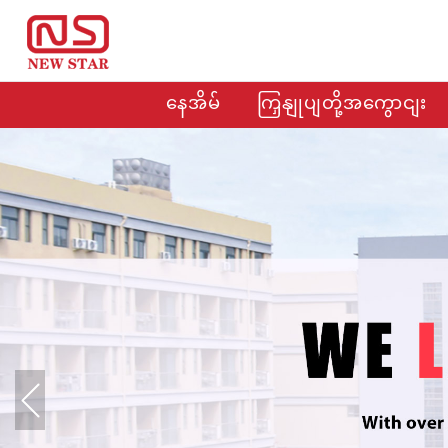
နေအိမ်
ကြှနျုပျတို့အကွောငျး
Previous