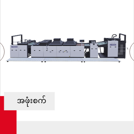
အဖုံးစက်