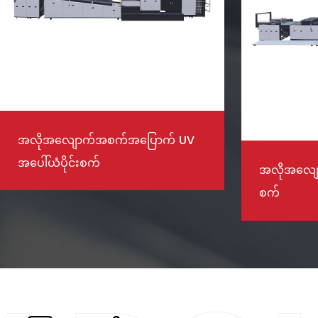
အလိုအလျော
အလိုအလျောက် မြန်နှုန်းမြင့် အဖုံးအုပ်
စက်