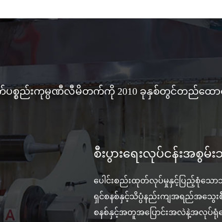
က်ပစ္စည်းကုမ္ပဏီလီမိတက်ကို 2010 ခုနှစ်တွင်တည်ထောင
စီးပွားရေးလုပ်ငန်းအစွမ်းသ
ပေါင်းစည်းထုတ်လုပ်မှုနှင့်ပြည့်စုံသော
ရှင်စနစ်နှင့်သိပ္ပံနည်းကျအရည်အသွေးစီမံ
စနစ်နှင့်အတူအပြောင်းအလဲနဲ့အလုပ်ရုံ