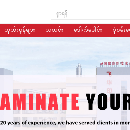
ထုတ်ကုန်များ
သတင်း
ဒေါက်ဒေါင်း
စုံစမ်းရ