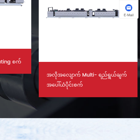
E-Mail
အလိုအလျောက် uv အပေါ်ယံစက်
ရွယ်ချက်