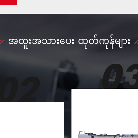
အထူးအသားပေး ထုတ်ကုန်များ
03
0