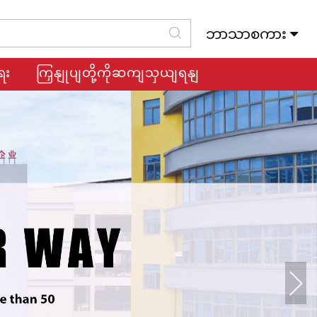
ဘာသာစကား
Slovenský Jazyk
ေး
ကြှနျုပျတို့ကိုဆကျသှယျရနျ
Next