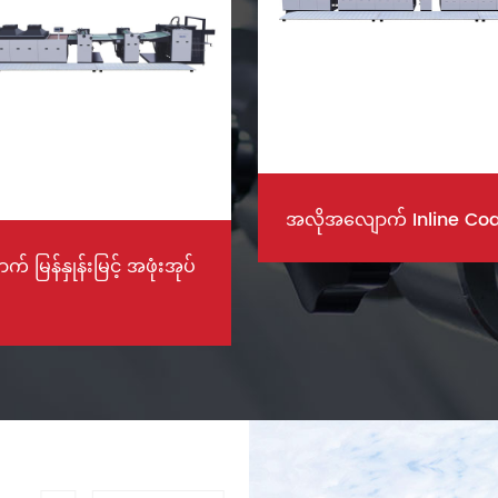
က် Inline Coating စက်
အလိုအလျောက် Multi- ရည်
အပေါ်ယံပိုင်းစက်