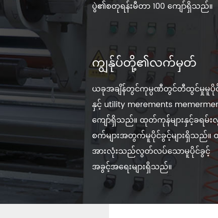
ပွဲ၏စတုရန်းမီတာ 100 ကျော်ရှိသည်။
ကျွန်ုပ်တို့၏လက်မှတ်
ယခုအချိန်တွင်ကုမ္ပဏီတွင်တီထွင်မှုမူပိုင်
နှင့် utility merements memerme
ကျော်ရှိသည်။ ထုတ်ကုန်များနှင့်ခရမ်း
စက်များအတွက်မူပိုင်ခွင့်များရှိသည်။ 
အားလုံးသည်လွတ်လပ်သောမူပိုင်ခွင့်
အခွင့်အရေးများရှိသည်။