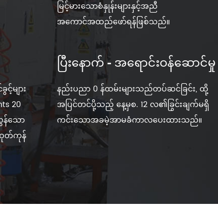
မြင့်မားသောစံနှုန်းများနှင့်အညီ
အကောင်အထည်ဖော်ရန်ဖြစ်သည်။
ပြီးနောက် - အရောင်းဝန်ဆောင်မှု
ခွင့်များ
နည်းပညာ 0 န်ထမ်းများသည်တပ်ဆင်ခြင်း, ထို့
nts 20
အပြင်တင်ပို့သည့် နေ့မှစ. 12 လ၏ခြွင်းချက်မရှိ
လွန်သော
ကင်းသောအခမဲ့အာမခံကာလပေးထားသည်။
ထုတ်ကုန်