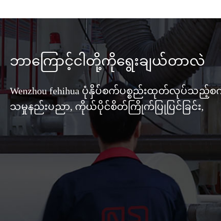
ဘာကြောင့်ငါတို့ကိုရွေးချယ်တာလဲ
Wenzhou fehihua ပုံနှိပ်စက်ပစ္စည်းထုတ်လုပ်သည့်စ
သမှုနည်းပညာ, ကိုယ်ပိုင်စိတ်ကြိုက်ပြုပြင်ခြင်း,