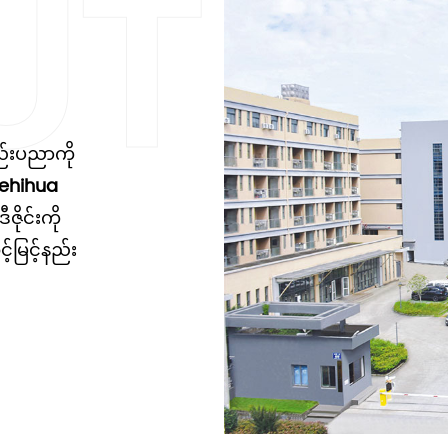
ည်းပညာကို
ehihua
ိုင်းကို
်မြင့်နည်း