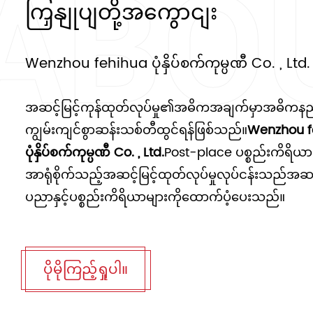
ကြှနျုပျတို့အကွောငျး
Wenzhou fehihua ပုံနှိပ်စက်ကုမ္ပဏီ Co. , Ltd.
အဆင့်မြင့်ကုန်ထုတ်လုပ်မှု၏အဓိကအချက်မှာအဓိကန
ကျွမ်းကျင်စွာဆန်းသစ်တီထွင်ရန်ဖြစ်သည်။
Wenzhou f
ပုံနှိပ်စက်ကုမ္ပဏီ Co. , Ltd.
Post-place ပစ္စည်းကိရိယာဒီဇ
အာရုံစိုက်သည့်အဆင့်မြင့်ထုတ်လုပ်မှုလုပ်ငန်းသည်အဆင့
ပညာနှင့်ပစ္စည်းကိရိယာများကိုထောက်ပံ့ပေးသည်။
ပိုမိုကြည့်ရှုပါ။