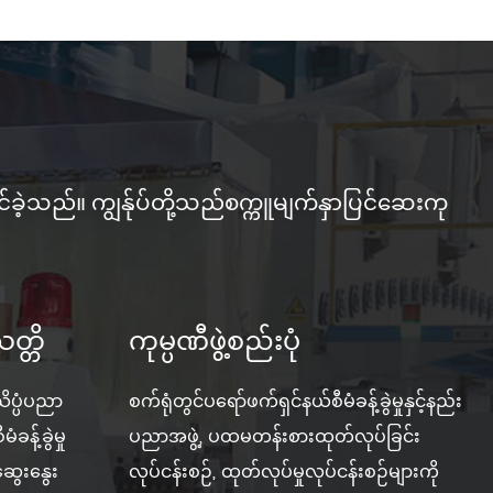
်ခဲ့သည်။ ကျွန်ုပ်တို့သည်စက္ကူမျက်နှာပြင်ဆေးကု
တ္တိ
ကုမ္ပဏီဖွဲ့စည်းပုံ
သိပ္ပံပညာ
စက်ရုံတွင်ပရော်ဖက်ရှင်နယ်စီမံခန့်ခွဲမှုနှင့်နည်း
ခန့်ခွဲမှု
ပညာအဖွဲ့, ပထမတန်းစားထုတ်လုပ်ခြင်း
ဆွေးနွေး
လုပ်ငန်းစဉ်, ထုတ်လုပ်မှုလုပ်ငန်းစဉ်များကို