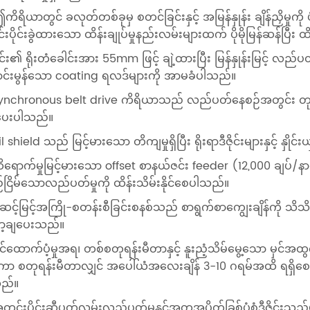
ကိရိယာတွင် ခလုတ်တစ်ခုမှ စတင်ခြင်းနှင့် အမြန်နှုန်း ချိန်ညှိမှ
င်းပိုင်းခွဲထားသော ထိန်းချုပ်မှုနည်းလမ်းများထက် ပိုမိုမြန်ဆန်ပြီး 
င်း၏ ရိုးတံခေါင်းအား 55mm ဖြင့် ချဲ့ထားပြီး မြန်နှုန်းမြင့် လည်ပတ်နေစ
င်းမွန်သော coating ရလဒ်များကို အာမခံပါသည်။
synchronous belt drive ကိရိယာသည် လည်ပတ်နေစဉ်အတွင်း တုန်
 ပေးပါသည်။
il shield သည် မြင့်မားသော တိကျမှုရှိပြီး ရိုးရာဒီဇိုင်းများနှင့် နှ
ိရောက်မှုမြင့်မားသော offset စာနယ်ဇင်း feeder (12,000 ချပ်/နာရ
ငြိမ်သောလည်ပတ်မှုကို ထိန်းသိမ်းနိုင်စေပါသည်။
ဆင့်မြင့်အကြို-စတန်းစီခြင်းစနစ်သည် စာရွက်စာကျွေးချိန်ကို သ
ော့ချပေးသည်။
ှင်ထောက်ပံ့မှုအရ၊ တစ်စတုရန်းမီတာနှင့် နူးညံ့သိမ်မွေ့သော မှင်အ
ကာ စတုရန်းမီတာလျှင် အပေါ်ယံအလေးချိန် 3-10 ဂရမ်အထိ ရရှိ
ည်။
တွင်းပိုင်းဆီပတ်လမ်းလည်ပတ်မှုနှင့်အတူအပိတ်ခြစ်ပုံစံဒီဇိုင်းသည်မှင်ယိုစ