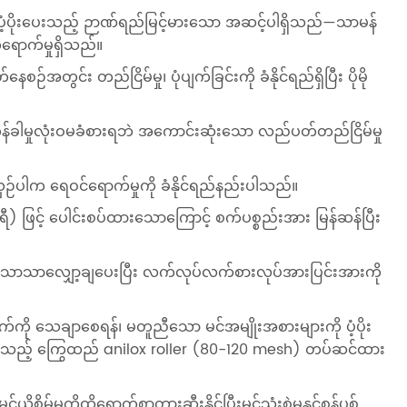
ုကို ပံ့ပိုးပေးသည့် ဉာဏ်ရည်မြင့်မားသော အဆင့်ပါရှိသည်—သာမန်
ထိရောက်မှုရှိသည်။
ဉ်အတွင်း တည်ငြိမ်မှု၊ ပုံပျက်ခြင်းကို ခံနိုင်ရည်ရှိပြီး ပိုမို
ခါမှုလုံးဝမခံစားရဘဲ အကောင်းဆုံးသော လည်ပတ်တည်ငြိမ်မှု
ိုင်းယှဉ်ပါက ရေဝင်ရောက်မှုကို ခံနိုင်ရည်နည်းပါသည်။
ီ) ဖြင့် ပေါင်းစပ်ထားသောကြောင့် စက်ပစ္စည်းအား မြန်ဆန်ပြီး
ိသိသာသာလျှော့ချပေးပြီး လက်လုပ်လက်စားလုပ်အားပြင်းအားကို
ထွက်ကို သေချာစေရန်၊ မတူညီသော မင်အမျိုးအစားများကို ပံ့ပိုး
စေသည့် ကြွေထည် anilox roller (80-120 mesh) တပ်ဆင်ထား
ိမ့်မှုကိုထိရောက်စွာတားဆီးနိုင်ပြီးမှင်သုံးစွဲမှုနှင့်စွန့်ပစ်