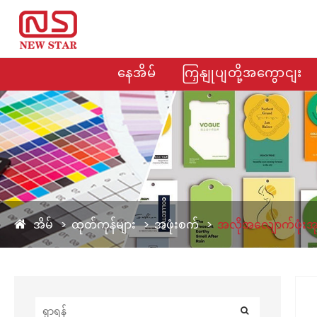
နေအိမ်
ကြှနျုပျတို့အကွောငျး
အိမ်
ထုတ်ကုန်များ
အဖုံးစက်
အလိုအလျောက်ဖုံးအ