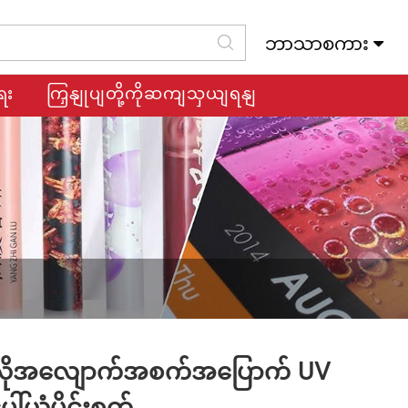
ဘာသာစကား
Slovenský Jazyk
ေး
ကြှနျုပျတို့ကိုဆကျသှယျရနျ
ိုအလျောက်အစက်အပြောက် UV