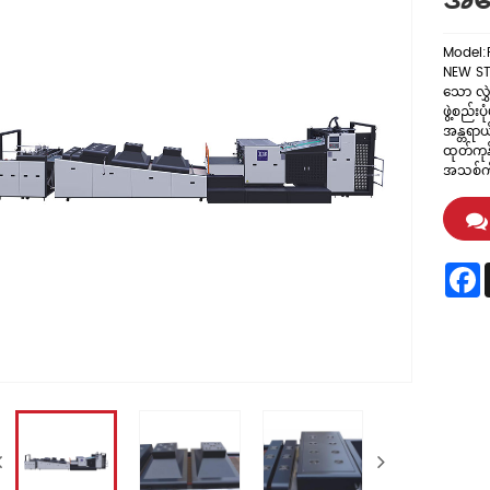
အပေ
Model:
NEW ST
သော လွှ
ဖွဲ့စည်း
အန္တရာယ
ထုတ်ကုန
အသစ်ကိ
F