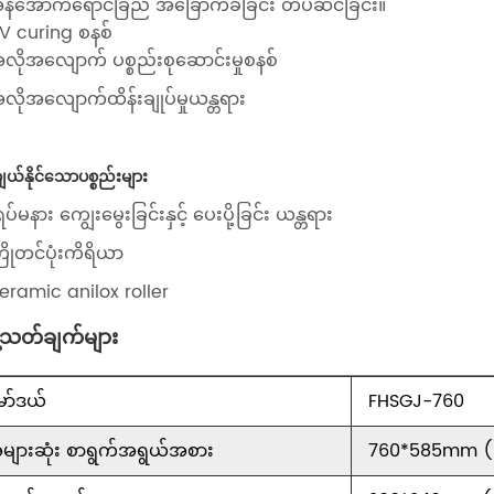
အနီအောက်ရောင်ခြည် အခြောက်ခံခြင်း တပ်ဆင်ခြင်း။
UV curing စနစ်
အလိုအလျောက် ပစ္စည်းစုဆောင်းမှုစနစ်
လိုအလျောက်ထိန်းချုပ်မှုယန္တရား
ျယ်နိုင်သောပစ္စည်းများ
ရပ်မနား ကျွေးမွေးခြင်းနှင့် ပေးပို့ခြင်း ယန္တရား
ြိုတင်ပုံးကိရိယာ
Ceramic anilox roller
်သတ်ချက်များ
ော်ဒယ်
FHSGJ-760
များဆုံး စာရွက်အရွယ်အစား
760*585mm (