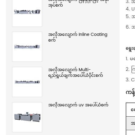
3. 
အုပ်စက်
4. 
5. 
6. အ
အလိုအလျောက် Inline Coating
စက်
ရွေးခ
1. မ
2. က
အလိုအလျောက် Multi-
ရည်ရွယ်ချက်အပေါ်ယံပိုင်းစက်
3. 
ကန့
အလိုအလျောက် uv အပေါ်ယံစက်
မ
အ