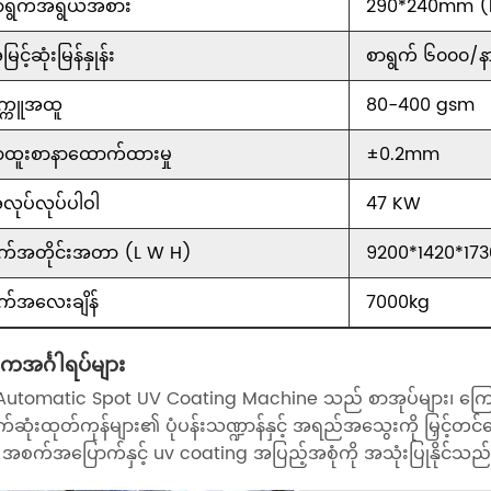
ာရွက်အရွယ်အစား
290*240mm (
ြင့်ဆုံးမြန်နှုန်း
စာရွက် ၆၀၀၀/န
က္ကူအထူ
80-400 gsm
ာထူးစာနာထောက်ထားမှု
±0.2mm
လုပ်လုပ်ပါဝါ
47 KW
က်အတိုင်းအတာ (L W H)
9200*1420*1
က်အလေးချိန်
7000kg
ကအင်္ဂါရပ်များ
utomatic Spot UV Coating Machine သည် စာအုပ်များ၊ ကြော်ငြာမ
်ဆုံးထုတ်ကုန်များ၏ ပုံပန်းသဏ္ဍာန်နှင့် အရည်အသွေးကို မြှင့်တင်ပေး
 အစက်အပြောက်နှင့် uv coating အပြည့်အစုံကို အသုံးပြုနိုင်သည်