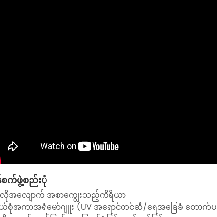
န်စက်ဖွဲ့စည်းပုံ
အလိုအလျောက် အစာကျွေးသည့်ကိရိယာ
စွယ်စုံအကာအရံမော်ဂျူး (UV အရောင်တင်ဆီ/ရေအခြေခံ တောက