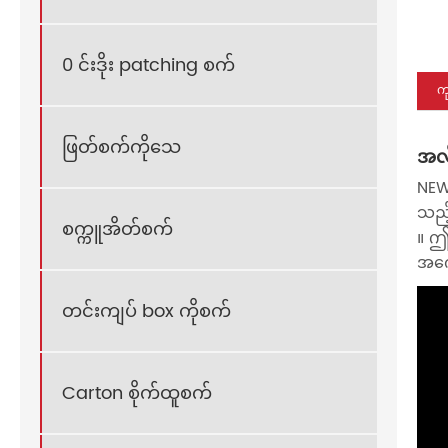
0 င်းဒိုး patching စက်
က
ဖြတ်စက်ကိုသေ
အလိ
NEW
သည့်
စက္ကူအိတ်စက်
။ ဤစ
အကေ
တင်းကျပ် box ကိုစက်
Carton စိုက်ထူစက်