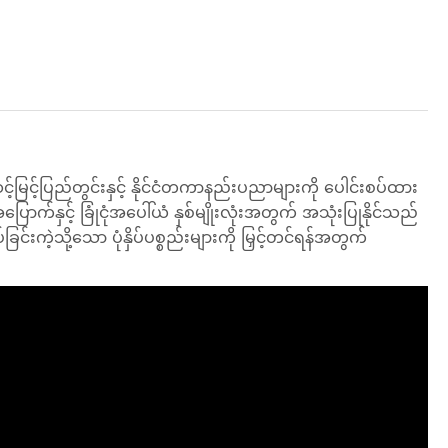
ပြည်တွင်းနှင့် နိုင်ငံတကာနည်းပညာများကို ပေါင်းစပ်ထား
်နှင့် ခြုံငုံအပေါ်ယံ နှစ်မျိုးလုံးအတွက် အသုံးပြုနိုင်သည်
င်းကဲ့သို့သော ပုံနှိပ်ပစ္စည်းများကို မြှင့်တင်ရန်အတွက်