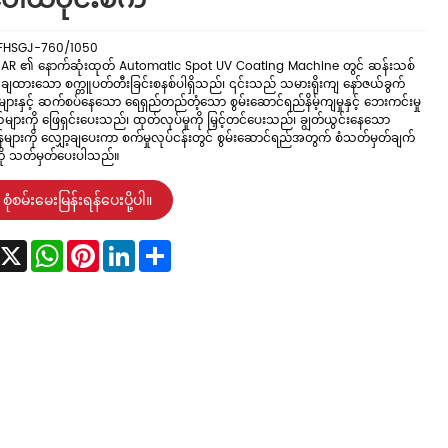
ါ်ယံပိုင်းစက်
FHSGJ-760/1050
AR ၏ နောက်ဆုံးထုတ် Automatic Spot UV Coating Machine တွင် ဆန်းသစ်
ဲချထားသော စက္ကူပတ်တီးခြင်းစနစ်ပါရှိသည်၊ ၎င်းသည် သမားရိုးကျ နော်ဇယ်ခွက်
ပုံများနှင့် ဆက်စပ်နေသော ရေရှည်တည်တံ့သော စွမ်းဆောင်ရည်နိမ့်ကျမှုနှင့် ဘေးကင်းမှု
်များကို ဖြေရှင်းပေးသည်၊ ထုတ်လုပ်မှုကို မြှင့်တင်ပေးသည်၊ ချွတ်ယွင်းနေသော
်များကို လျှော့ချပေးကာ စက်မှုလုပ်ငန်းတွင် စွမ်းဆောင်ရည်အတွက် စံသတ်မှတ်ချက်
ု သတ်မှတ်ပေးပါသည်။
စုံစမ်းမေးမြန်းရန်ပေးပို့ပါ။
acebook
X
WhatsApp
Pinterest
LinkedIn
Share