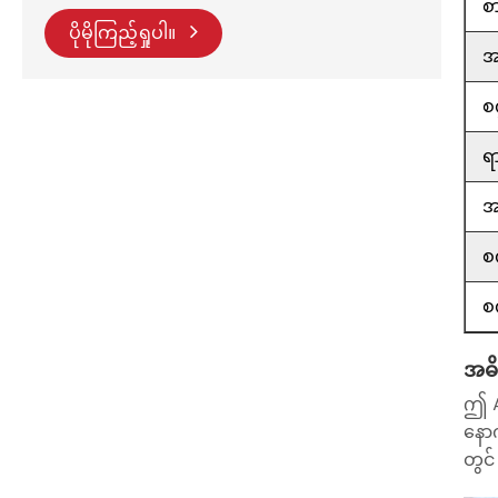
စ
ပိုမိုကြည့်ရှုပါ။
အမ
စ
ရ
အ
စ
စ
အဓိ
ဤ A
နောက
တွင်