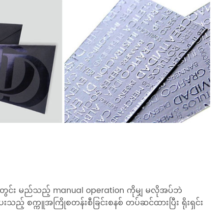
်း မည်သည့် manual operation ကိုမျှ မလိုအပ်ဘဲ
်ပေးသည့် စက္ကူအကြိုစတန်းစီခြင်းစနစ် တပ်ဆင်ထားပြီး ရိုးရှင်း