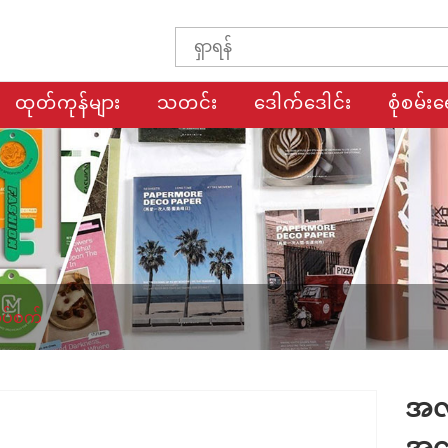
ထုတ်ကုန်များ
သတင်း
ဒေါက်ဒေါင်း
စုံစမ်းရ
ုပ်စက်
အလ