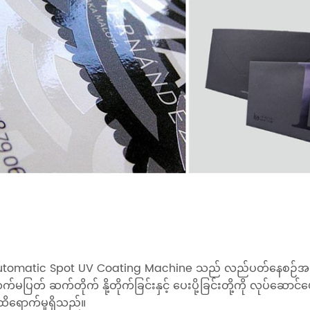
Automatic Spot UV Coating Machine သည် လည်ပတ်နေစဉ်အတွင
မပြတ် ဆက်တိုက် နို့တိုက်ခြင်းနှင့် ပေးပို့ခြင်းတို့ကို လုပ်ဆောင
 ထိရောက်မှုရှိသည်။