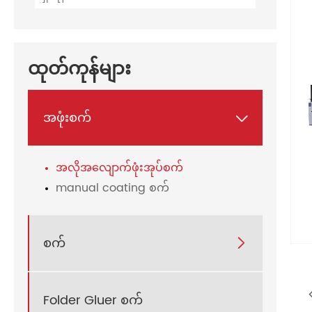
ထုတ်ကုန်များ
အဖုံးစက်

အလိုအလျောက်ဖုံးအုပ်စက်
manual coating စက်
စက်

Folder Gluer စက်