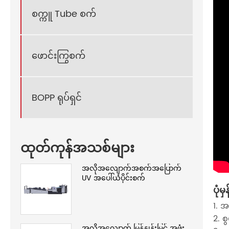
စက္ကူ Tube စက်
ဖောင်းကြွစက်
BOPP ရုပ်ရှင်
ထုတ်ကုန်အသစ်များ
အလိုအလျောက်အစက်အပြောက်
UV အပေါ်ယံပိုင်းစက်
ပုံမှ
1. 
2. 
အလိုအလျောက် မြန်နှုန်းမြင့် အဖုံး