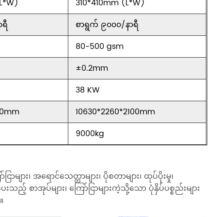
L*W)
310*410mm (L*W)
ာရီ
စာရွက် ၉၀၀၀/နာရီ
80-500 gsm
±0.2mm
38 KW
730mm
10630*2260*2100mm
9000kg
ျား၊ အရောင်သေတ္တာများ၊ ပိုစတာများ၊ ထုပ်ပိုးမှု၊
သည့် စာအုပ်များ၊ ကြော်ငြာများကဲ့သို့သော ပုံနှိပ်ပစ္စည်းများ
။