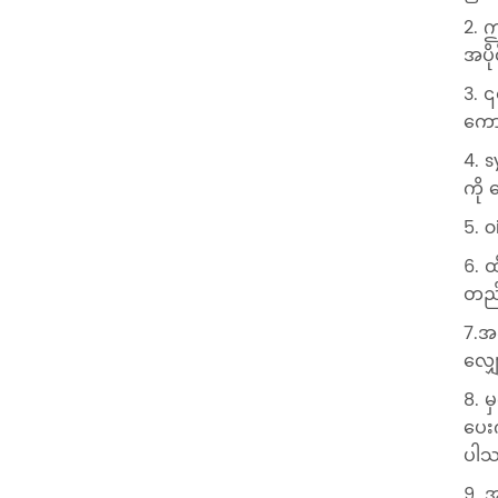
2. ဤ
အပို
3. ၎
ကော
4. 
ကို
5. o
6. ထ
တည်
7.အ
လျှ
8. မ
ပေး
ပါသ
9. အ