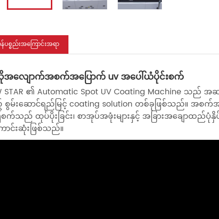
ုန်ပစ္စည်းအကြောင်းအရာ
ုအလျောက်အစက်အပြောက် uv အပေါ်ယံပိုင်းစက်
 STAR ၏ Automatic Spot UV Coating Machine သည် အဆင့်မြင့်
 စွမ်းဆောင်ရည်မြင့် coating solution တစ်ခုဖြစ်သည်။ အစက်အပြောက
က်သည် ထုပ်ပိုးခြင်း၊ စာအုပ်အဖုံးများနှင့် အခြားအချောထည်ပုံနှိပ်ခြ
ာင်းဆုံးဖြစ်သည်။